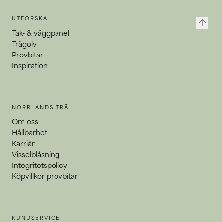
UTFORSKA
arrow_upward
Tak- & väggpanel
Trägolv
Provbitar
Inspiration
NORRLANDS TRÄ
Om oss
Hållbarhet
Karriär
Visselblåsning
Integritetspolicy
Köpvillkor provbitar
KUNDSERVICE