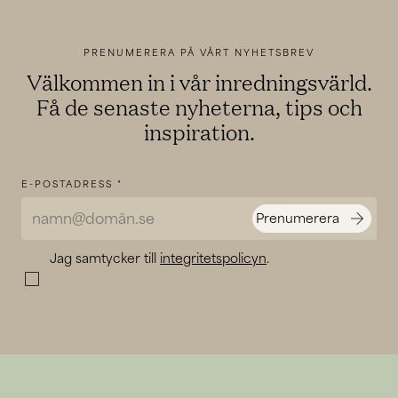
PRENUMERERA PÅ VÅRT NYHETSBREV
Välkommen in i vår inredningsvärld.
Få de senaste nyheterna, tips och
inspiration.
E-POSTADRESS
*
arrow_forward
Prenumerera
Jag samtycker till
integritetspolicyn
.
check_box_outline_blank