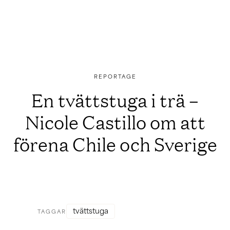
Trägolv
Beställ provbitar
Inspiration
Artiklar
Inspirationsbilder
Följarbilder
Guider
REPORTAGE
Inreda med trä
En tvättstuga i trä –
Inreda med träpanel
Nicole Castillo om att
Inreda med trägolv
Hållbarhet
förena Chile och Sverige
Montering & skötsel
Vanliga frågor
Hitta din butik
tvättstuga
TAGGAR