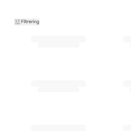
tune
Filtrering