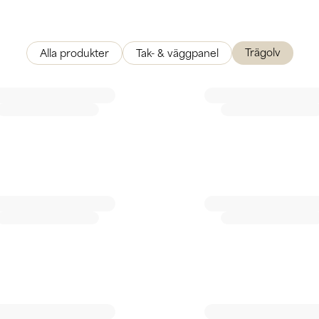
Trägolv
Alla produkter
Tak- & väggpanel