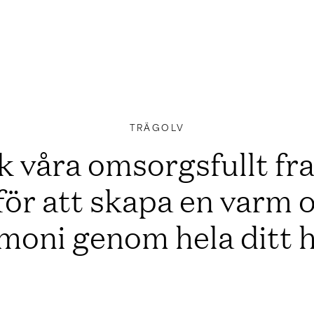
TRÄGOLV
 våra omsorgsfullt f
 för att skapa en varm 
moni genom hela ditt 