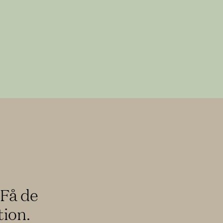
PARTNER & PRESS
arrow_upward
 Få de
Återförsäljare
tion.
Arkitekter