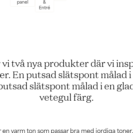
panel
&
Entré
vi två nya produkter där vi ins
er. En putsad slätspont målad i
putsad slätspont målad i en g
vetegul färg.
 en varm ton som passar bra med jordiga toner,