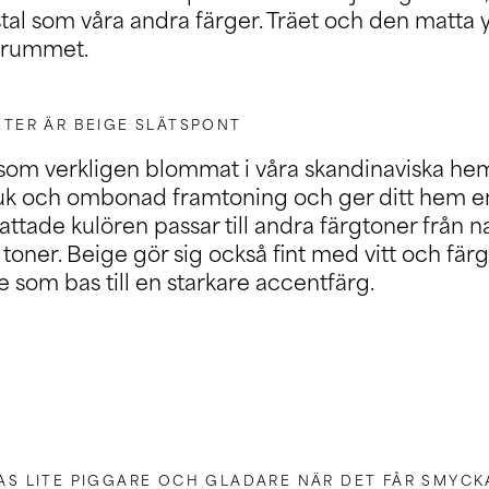
al som våra andra färger. Träet och den matta 
ll rummet.
ETER ÄR BEIGE SLÄTSPONT
 som verkligen blommat i våra skandinaviska hem
uk och ombonad framtoning och ger ditt hem e
attade kulören passar till andra färgtoner från 
oner. Beige gör sig också fint med vitt och färg
inte som bas till en starkare accentfärg.
S LITE PIGGARE OCH GLADARE NÄR DET FÅR SMYCKA