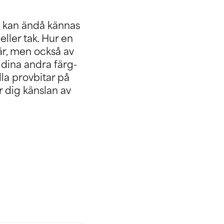
t kan ändå kännas
ller tak. Hur en
är, men också av
 dina andra färg-
lla provbitar på
r dig känslan av