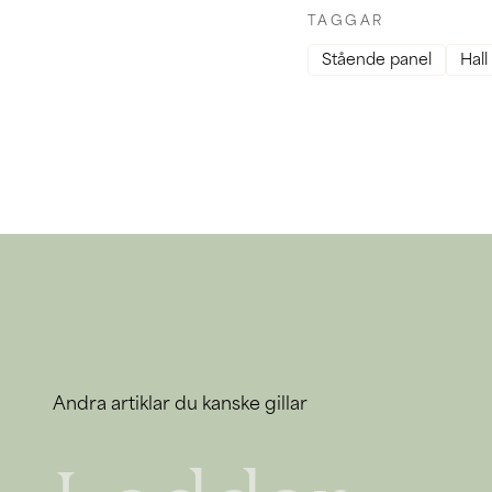
TAGGAR
Stående panel
Hall
Andra artiklar du kanske gillar