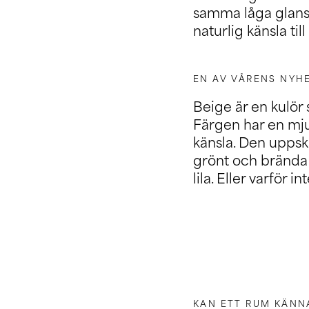
samma låga glanst
naturlig känsla ti
EN AV VÅRENS NYH
Beige är en kulör
Färgen har en mj
känsla. Den uppsk
grönt och brända t
lila. Eller varför 
KAN ETT RUM KÄNNA