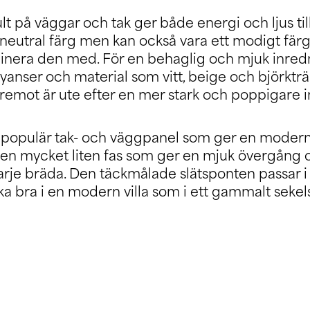
t på väggar och tak ger både energi och ljus till
neutral färg men kan också vara ett modigt fär
mbinera den med. För en behaglig och mjuk inre
yanser och material som vitt, beige och björkträ
remot är ute efter en mer stark och poppigare 
 populär tak- och väggpanel som ger en modern o
r en mycket liten fas som ger en mjuk övergång
arje bräda. Den täckmålade slätsponten passar 
ka bra i en modern villa som i ett gammalt sekel