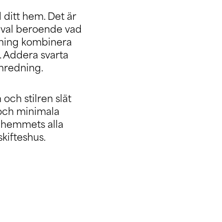
 ditt hem. Det är
gval beroende vad
dning kombinera
. Addera svarta
inredning.
ch stilren slät
 och minimala
i hemmets alla
skifteshus.