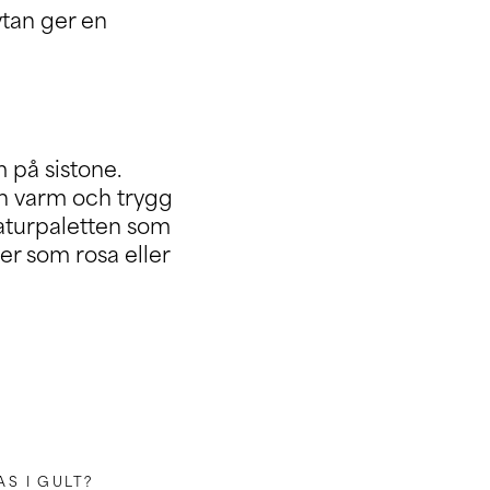
ytan ger en
 på sistone.
n varm och trygg
naturpaletten som
er som rosa eller
S I GULT?