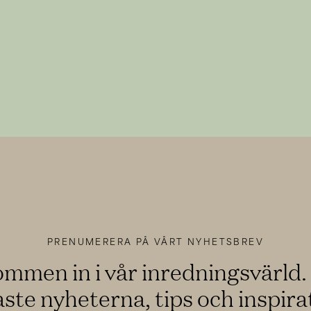
PRENUMERERA PÅ VÅRT NYHETSBREV
DS TRÄ
KUNDSERVICE
mmen in i vår inredningsvärld.
Hitta butik
ste nyheterna, tips och inspira
Montering & skötsel