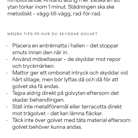
filmbildnande. Använd aldrig mer vätska än att
ytan torkar inom 1 minut. Städningen ska ske
metodiskt – vägg-till-vägg, rad-för-rad.
NÅGRA TIPS PÅ HUR DU SKYDDAR GOLVET
Placera en entrématta i hallen – det stoppar
smuts innan den når in.
Använd möbeltassar – de skyddar mot repor
och tryckmärken.
Mattor ger ett ombonat intryck och skyddar vid
hårt slitage, men bör lyftas då och då för att
golvet ska få andas.
Tejpa aldrig direkt på golvytan eftersom det
skadar behandlingen.
Ställ inte metallföremål eller terracotta direkt
mot trägolvet – det kan lämna fläckar.
Täck inte över golvet med täta material eftersom
golvet behöver kunna andas.