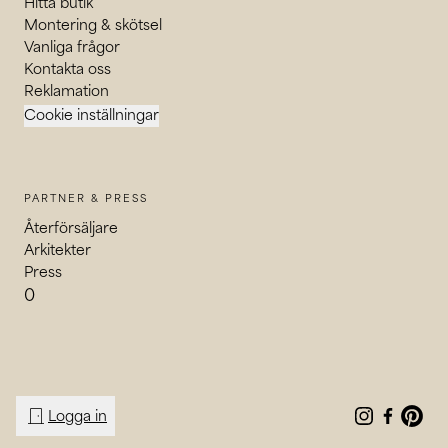
Hitta butik
Montering & skötsel
Vanliga frågor
Kontakta oss
Reklamation
Cookie inställningar
PARTNER & PRESS
Återförsäljare
Arkitekter
Press
0
door_front
Logga in