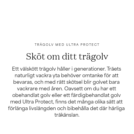
Trägolv
Beställ provbitar
Inspiration
Artiklar
Inspirationsbilder
Följarbilder
Guider
TRÄGOLV MED ULTRA PROTECT
Inreda med trä
Sköt om ditt trägolv
Inreda med träpanel
Inreda med trägolv
Ett välskött trägolv håller i generationer. Träets 
Hållbarhet
naturligt vackra yta behöver omtanke för att 
Montering & skötsel
bevaras, och med rätt skötsel blir golvet bara 
Vanliga frågor
vackrare med åren. Oavsett om du har ett 
Hitta din butik
obehandlat golv eller ett färdigbehandlat golv 
med Ultra Protect, finns det många olika sätt att 
förlänga livslängden och bibehålla det där härliga 
träkänslan.