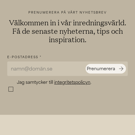
PRENUMERERA PÅ VÅRT NYHETSBREV
Välkommen in i vår inredningsvärld.
Få de senaste nyheterna, tips och
inspiration.
E-POSTADRESS
*
arrow_forward
Prenumerera
Jag samtycker till
integritetspolicyn
.
check_box_outline_blank