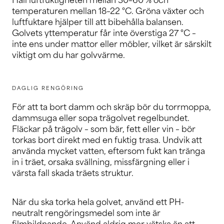
Håll luftfuktigheten mellan 30–60 % och
temperaturen mellan 18–22 °C. Gröna växter och
luftfuktare hjälper till att bibehålla balansen.
Golvets yttemperatur får inte överstiga 27 °C –
inte ens under mattor eller möbler, vilket är särskilt
viktigt om du har golvvärme.
DAGLIG RENGÖRING
För att ta bort damm och skräp bör du torrmoppa,
dammsuga eller sopa trägolvet regelbundet.
Fläckar på trägolv – som bär, fett eller vin – bör
torkas bort direkt med en fuktig trasa. Undvik att
använda mycket vatten, eftersom fukt kan tränga
in i träet, orsaka svällning, missfärgning eller i
värsta fall skada träets struktur.
När du ska torka hela golvet, använd ett PH-
neutralt rengöringsmedel som inte är